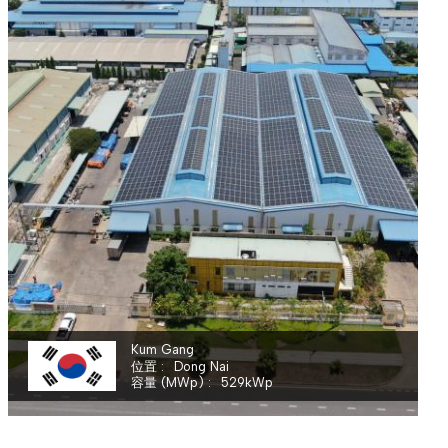
KUMGANG VINA COMPANY LIMITED
Kum Gang
位置
Dong Nai
容量 (MWp)
529
kWp