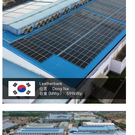
Leatherbank
位置
Dong Nai
容量 (MWp)
599
kWp