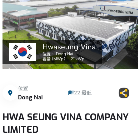
Hwaseung Vina
位置
Dong Nai
容量 (MWp)
211
kWp
位置
22 最低
Dong Nai
HWA SEUNG VINA COMPANY
LIMITED