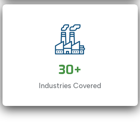
subtitles settings
, opens subtitles settings dialog
subtitles off
, selected
This is a modal window.
30
+
Beginning of dialog window. Escape will cancel and close t
Industries Covered
Text
Color
Opacity
Text Background