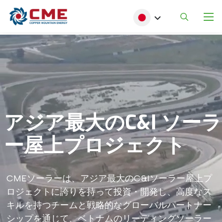
メインコンテンツに移動
Select your language
アジア最大のC&I
ソーラ
ー屋上プロジェクト
CMEソーラーは、アジア最大のC&Iソーラー屋上プ
ロジェクトに誇りを持って投資・開発し、高度なス
キルを持つチームと戦略的なグローバルパートナー
シップを通じて、ベトナムのリーディングソーラー