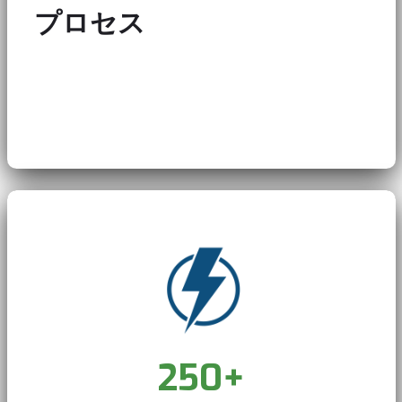
プロセス
Video Player is loading.
250
+
Current Time
0:15