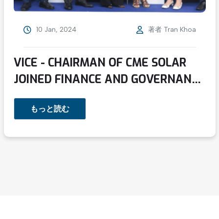
10 Jan, 2024
著者
Tran Khoa
VICE - CHAIRMAN OF CME SOLAR
JOINED FINANCE AND GOVERNANCE
ACCELERATORS FOR A JUST
もっと読む
ENERGY TRANSITION HOSTED BY
THE UNITED NATIONS
DEVELOPMENT PROGRAMME
(UNDP) IN VIETNAM