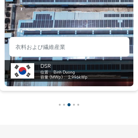
衣料および繊維産業
Zhaowen
位置
Tay Ninh
容量 (MWp)
1,076
kWp