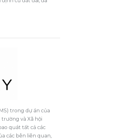
 định cư đất đai, đa
SMS) trong dự án của
 trường và Xã hội
ao quát tất cả các
ủa các bên liên quan,