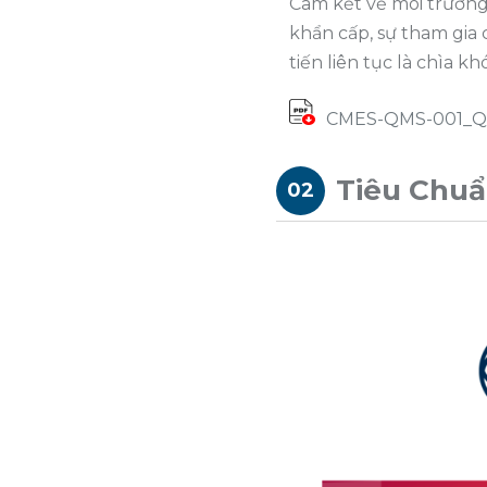
Cam kết về môi trường
khẩn cấp, sự tham gia 
tiến liên tục là chìa 
CMES-QMS-001_Qu
Tiêu Chuẩ
02