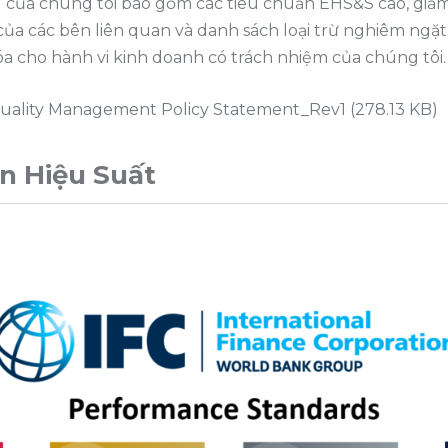
 của chúng tôi bao gồm các tiêu chuẩn EHS&S cao, giảm 
của các bên liên quan và danh sách loại trừ nghiêm ngặt
khóa cho hành vi kinh doanh có trách nhiệm của chúng tôi.
ality Management Policy Statement_Rev1
(278.13 KB)
n Hiệu Suất