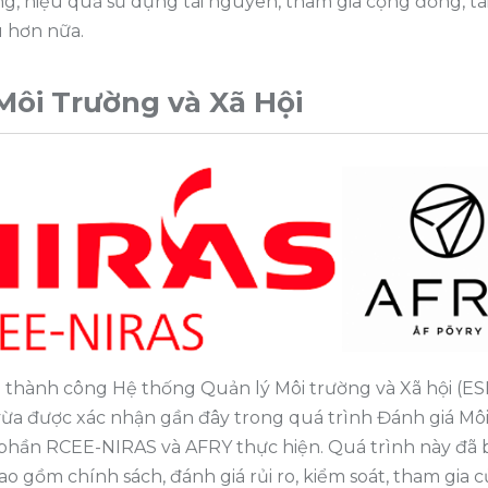
ộng, hiệu quả sử dụng tài nguyên, tham gia cộng đồng, tái
u hơn nữa.
Môi Trường và Xã Hội
ai thành công Hệ thống Quản lý Môi trường và Xã hội (E
ừa được xác nhận gần đây trong quá trình Đánh giá Môi
phần RCEE-NIRAS và AFRY thực hiện. Quá trình này đã b
o gồm chính sách, đánh giá rủi ro, kiểm soát, tham gia c