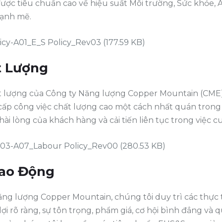
 được tiêu chuẩn cao về hiệu suất Môi trường, Sức khỏe, 
mạnh mẽ.
icy-A01_E_S Policy_Rev03
(177.59 KB)
t Lượng
t lượng của Công ty Năng lượng Copper Mountain (CME) l
p công việc chất lượng cao một cách nhất quán trong 
i lòng của khách hàng và cải tiến liên tục trong việc c
03-A07_Labour Policy_Rev00
(280.53 KB)
Lao Động
ăng lượng Copper Mountain, chúng tôi duy trì các thực 
i rõ ràng, sự tôn trọng, phẩm giá, cơ hội bình đẳng và q