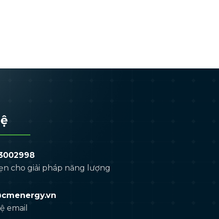
hệ
3002998
ẹn cho giải pháp năng lượng
@cmenergy.vn
hệ email