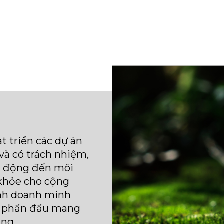
và có trách nhiệm,
ác động đến môi
 khỏe cho cộng
inh doanh minh
s phấn đấu mang
ờng.