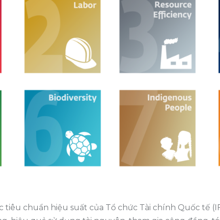
c tiêu chuẩn hiệu suất của Tổ chức Tài chính Quốc tế (I