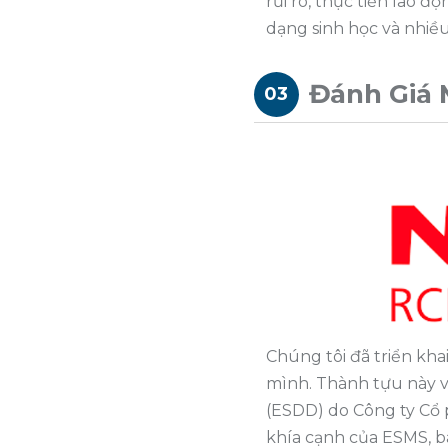
rủi ro, thực tiễn lao đ
dạng sinh học và nhiề
Đánh Giá 
03
Chúng tôi đã triển kh
mình. Thành tựu này v
(ESDD) do Công ty Cổ 
khía cạnh của ESMS, ba