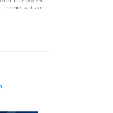
thiểu rủi ro, ứng phó
. Tính minh bạch và cải