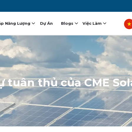
vigation
Sel
áp Năng Lượng
Dự Án
Blogs
Việc Làm
ự
tuân
thủ
của
CME
Sol