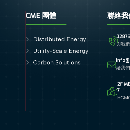
CME 團體
聯絡我
0287
Distributed Energy
與我
Utility-Scale Energy
info@
Carbon Solutions
給我
2F MB
7
HCMC