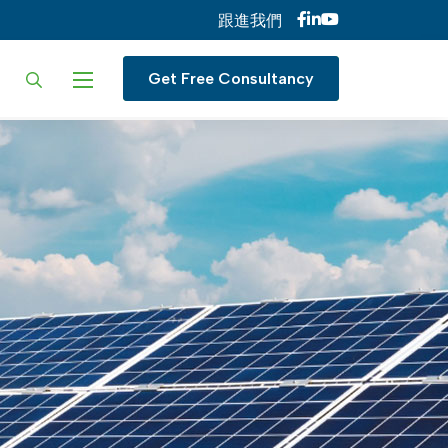
跟進我們
ur language
Get Free Consultancy