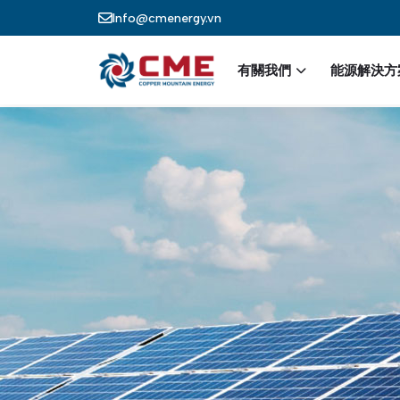
Skip to main content
Info@cmenergy.vn
Main nav
有關我們
能源解決方