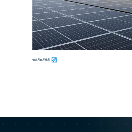
SAI GON CARGO SERVICE CORPORATION
物流與倉庫產業