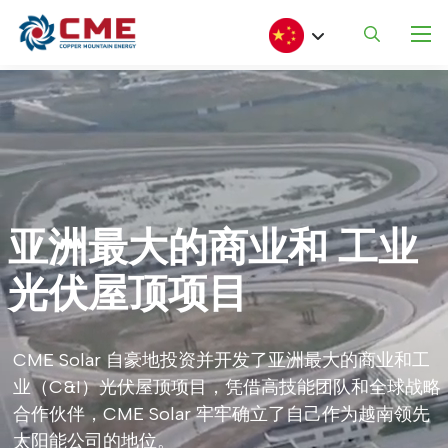
Skip to main content
Select your language
亚洲最大的商业和
工业
光伏屋顶项目
CME Solar 自豪地投资并开发了亚洲最大的商业和工
业（C&I）光伏屋顶项目，凭借高技能团队和全球战略
合作伙伴，CME Solar 牢牢确立了自己作为越南领先
太阳能公司的地位。