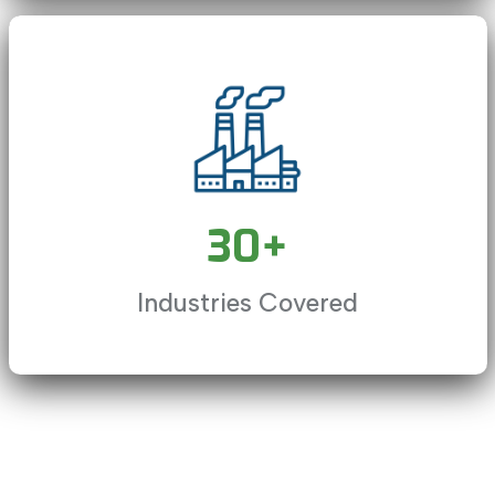
subtitles settings
, opens subtitles settings dialog
subtitles off
, selected
This is a modal window.
30
+
Beginning of dialog window. Escape will cancel and close t
Industries Covered
Text
Color
Opacity
Text Background