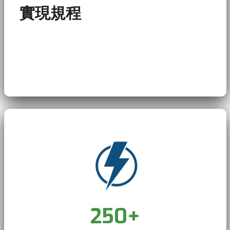
實現規程
Video Player is loading.
250
+
Current Time
0:14