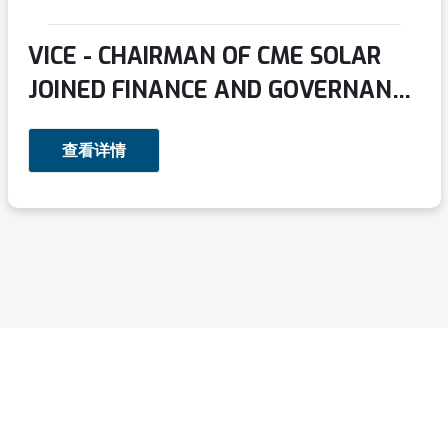
VICE - CHAIRMAN OF CME SOLAR
JOINED FINANCE AND GOVERNANCE
ACCELERATORS FOR A JUST
查看详情
ENERGY TRANSITION HOSTED BY
THE UNITED NATIONS
DEVELOPMENT PROGRAMME
(UNDP) IN VIETNAM