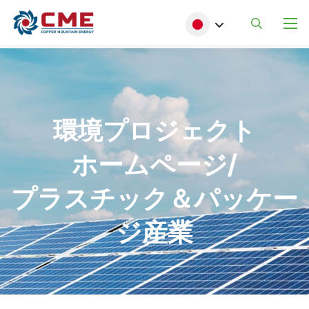
メインコンテンツに移動
Select your language
環境プロジェクト
ホームページ/
プラスチック＆パッケー
ジ産業