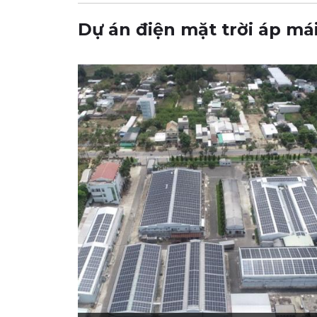
Dự án điện mặt trời áp má
CÔNG TY CỔ PHẦN DƯỢC PHẨM TV.PHARM