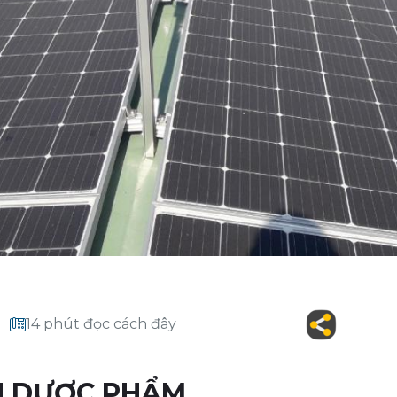
14 phút đọc cách đây
H DƯỢC PHẨM