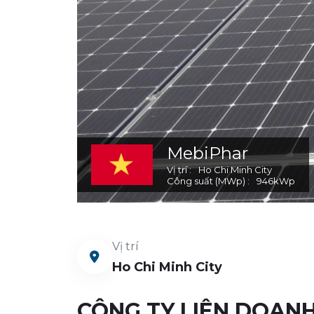
MebiPhar
Vị trí
Ho Chi Minh City
Công suất (MWp)
946
kWp
Vị trí
Ho Chi Minh City
CÔNG TY LIÊN DOAN