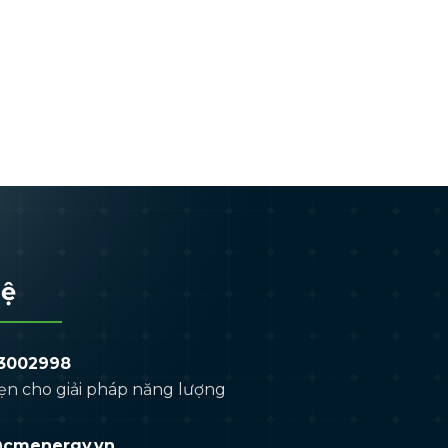
hệ
3002998
ẹn cho giải pháp năng lượng
@cmenergy.vn