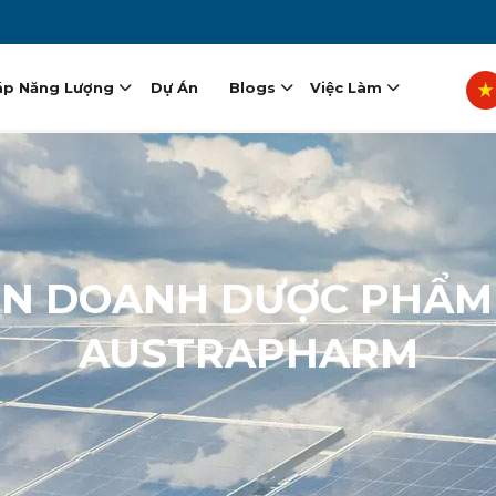
vigation
Sel
áp Năng Lượng
Dự Án
Blogs
Việc Làm
ÊN
DOANH
DƯỢC
PHẨM
AUSTRAPHARM