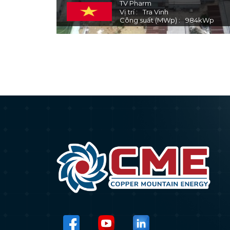
TV Pharm
Vị trí
Tra Vinh
Công suất (MWp)
984
kWp