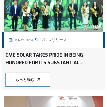
プレスリリース
15 Nov, 2023
CME SOLAR TAKES PRIDE IN BEING
HONORED FOR ITS SUBSTANTIAL
CONTRIBUTION TO VIETNAM'S
SUSTAINABLE DEVELOPMENT
もっと読む