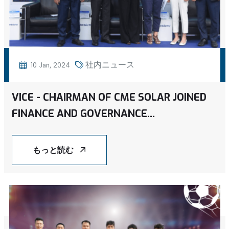
社内ニュース
10 Jan, 2024
VICE - CHAIRMAN OF CME SOLAR JOINED
FINANCE AND GOVERNANCE
ACCELERATORS FOR A JUST ENERGY
TRANSITION HOSTED BY THE UNITED
もっと読む
NATIONS DEVELOPMENT PROGRAMME
(UNDP) IN VIETNAM