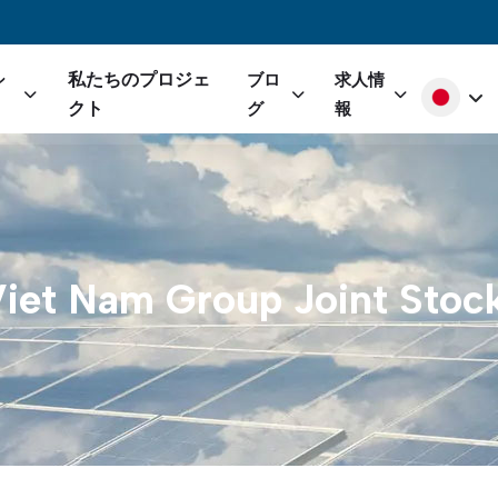
gation
私たちのプロジェ
シ
ブロ
求人情
Select yo
クト
グ
報
iet
Nam
Group
Joint
Stoc