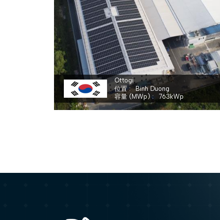
OTTOGI VIETNAM CO., LTD
Ottogi
位置
Binh Duong
容量 (MWp)
763
kWp