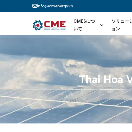
メインコンテンツに移動
Info@cmenergy.vn
Main navi
CMESにつ
ソリュー
いて
ョン
Thai
Hoa
V