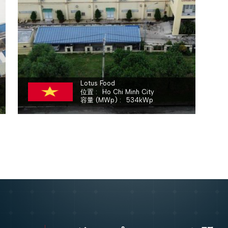
LOTUS HEALTHY FOOD COMPANY LIMITED
Lotus Food
位置
Ho Chi Minh City
容量 (MWp)
534
kWp