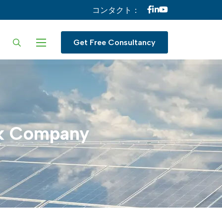
コンタクト：
ur language
Get Free Consultancy
k
Company