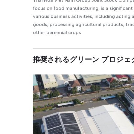
Thai Hoa Viet Nam Group Joint Stock Compan
focus on food manufacturing, is a significant
various business activities, including acting 
goods, processing agricultural products, tra
other perennial crops​
推奨されるグリーン プロジェ