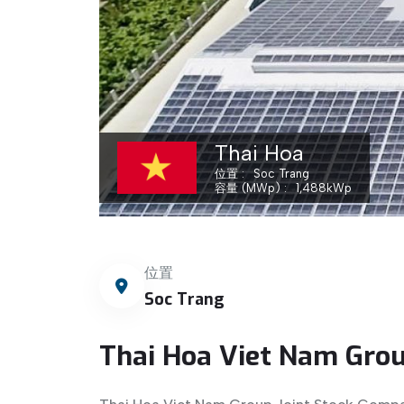
Thai Hoa
位置
Soc Trang
容量 (MWp)
1,488
kWp
位置
Soc Trang
Thai Hoa Viet Nam Grou