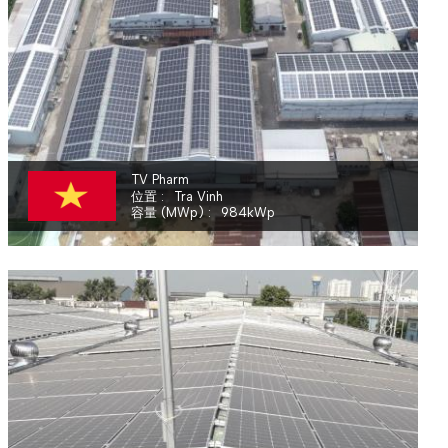
TV.PHARM PHARMACEUTICAL JOINT - STOCK COMPANY
TV Pharm
位置
Tra Vinh
容量 (MWp)
984
kWp