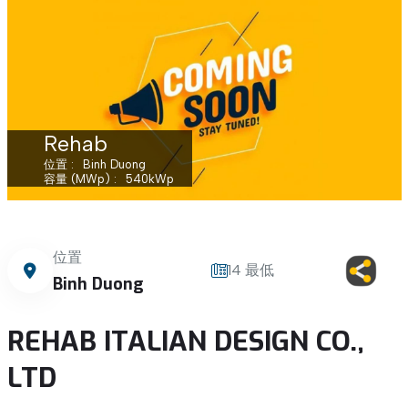
Rehab
位置
Binh Duong
容量 (MWp)
540
kWp
位置
14 最低
Binh Duong
REHAB ITALIAN DESIGN CO.,
LTD