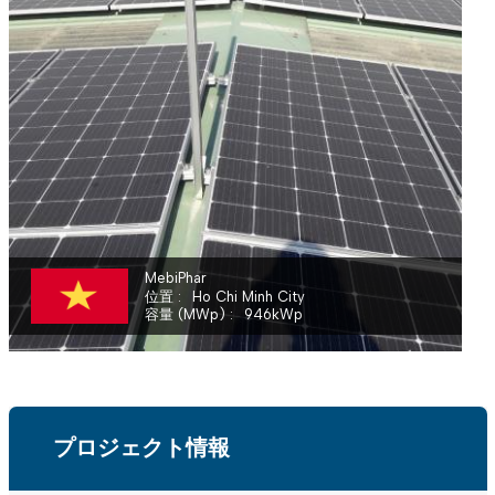
MEBIPHAR - AUSTRAPHARM PHARMACEUTICAL JOINT VENTURE
MebiPhar
位置
Ho Chi Minh City
容量 (MWp)
946
kWp
プロジェクト情報