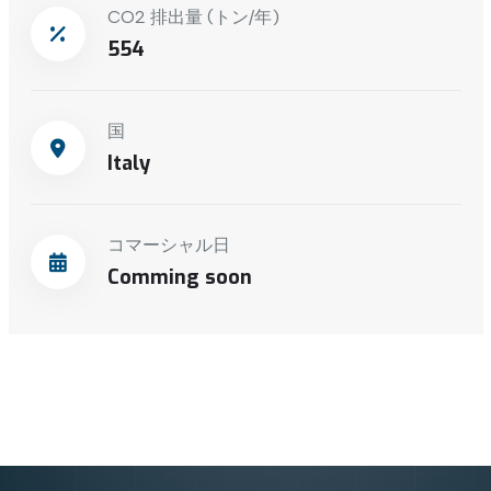
CO2 排出量 (トン/年)
554
国
Italy
コマーシャル日
Comming soon