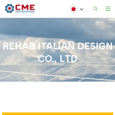
メインコンテンツに移動
Select your language
REHAB
ITALIAN
DESIGN
CO.,
LTD