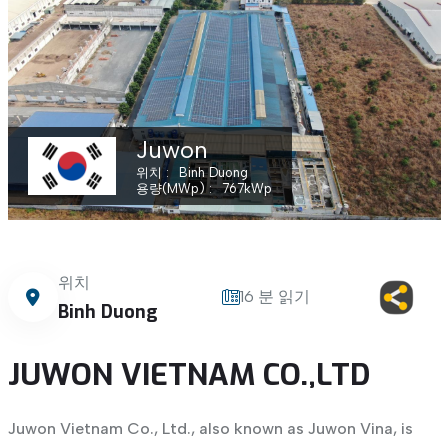
Juwon
위치
Binh Duong
용량(MWp)
767
kWp
위치
16 분 읽기
Binh Duong
JUWON VIETNAM CO.,LTD
Juwon Vietnam Co., Ltd., also known as Juwon Vina, is