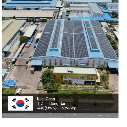
KUMGANG VINA COMPANY LIMITED
Kum Gang
위치
Dong Nai
용량(MWp)
529
kWp