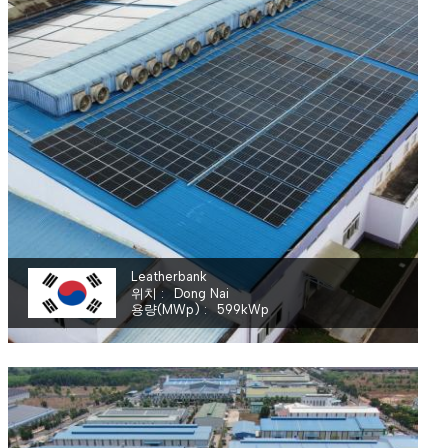
Leatherbank
위치
Dong Nai
용량(MWp)
599
kWp