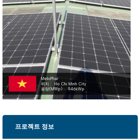
MEBIPHAR - AUSTRAPHARM PHARMACEUTICAL JOINT VENTURE
MebiPhar
위치
Ho Chi Minh City
용량(MWp)
946
kWp
프로젝트 정보