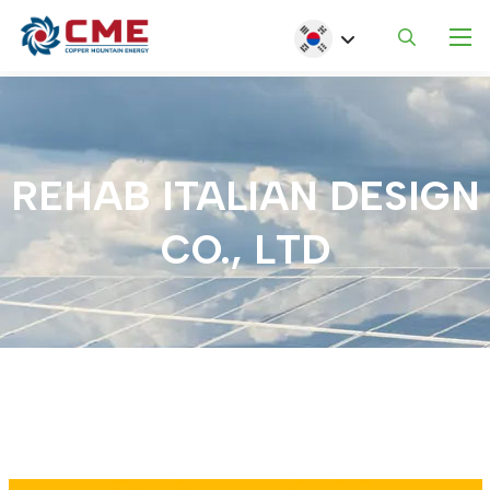
주요 콘텐츠로 건너뛰기
Select your language
REHAB
ITALIAN
DESIGN
CO.,
LTD