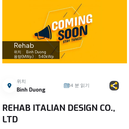
Rehab
위치
Binh Duong
용량(MWp)
540
kWp
위치
14 분 읽기
Binh Duong
REHAB ITALIAN DESIGN CO.,
LTD