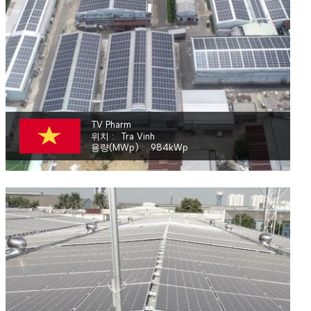
TV.PHARM PHARMACEUTICAL JOINT - STOCK COMPANY
TV Pharm
위치
Tra Vinh
용량(MWp)
984
kWp